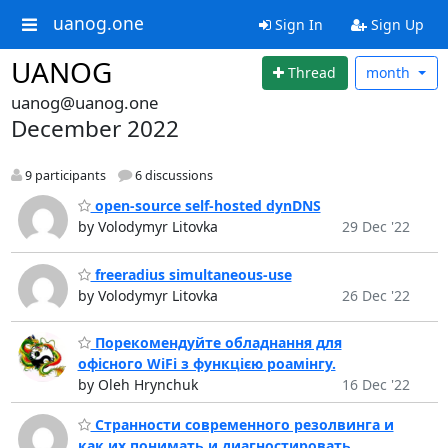
uanog.one
Sign In
Sign Up
UANOG
Thread
month
uanog@uanog.one
December 2022
9 participants
6 discussions
open-source self-hosted dynDNS
by Volodymyr Litovka
29 Dec '22
freeradius simultaneous-use
by Volodymyr Litovka
26 Dec '22
Порекомендуйте обладнання для
офісного WiFi з функцією роамінгу.
by Oleh Hrynchuk
16 Dec '22
Странности современного резолвинга и
как их понимать и диагностировать