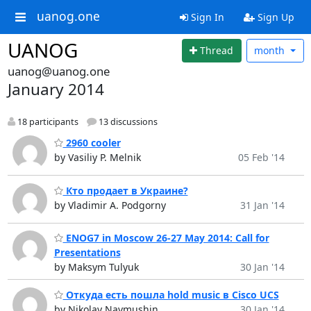
uanog.one
Sign In
Sign Up
UANOG
Thread
month
uanog@uanog.one
January 2014
18 participants
13 discussions
2960 cooler
by Vasiliy P. Melnik
05 Feb '14
Кто продает в Украине?
by Vladimir A. Podgorny
31 Jan '14
ENOG7 in Moscow 26-27 May 2014: Call for
Presentations
by Maksym Tulyuk
30 Jan '14
Откуда есть пошла hold music в Cisco UCS
by Nikolay Naymushin
30 Jan '14