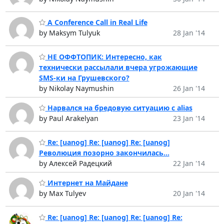
A Conference Call in Real Life
by Maksym Tulyuk
28 Jan '14
НЕ ОФФТОПИК: Интересно, как
технически рассылали вчера угрожающие
SMS-ки на Грушевского?
by Nikolay Naymushin
26 Jan '14
Нарвался на бредовую ситуацию с alias
by Paul Arakelyan
23 Jan '14
Re: [uanog] Re: [uanog] Re: [uanog]
Революция позорно закончилась...
by Алексей Радецкий
22 Jan '14
Интернет на Майдане
by Max Tulyev
20 Jan '14
Re: [uanog] Re: [uanog] Re: [uanog] Re: