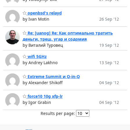
openbsd's relayd
by Ivan Motin
26 Sep '12
Re: [uanog] Re: Как оптимально тратить
деньги, треш, угар и содомия
by Виталий Туровец
19 Sep '12
wifi 5GHz
by Andrey Lakhno
13 Sep '12
Extreme Summit и Q-in-Q
by Alexander Shikoff
04 Sep '12
force10 10g xfp-lr
by Igor Grabin
04 Sep '12
Results per page: