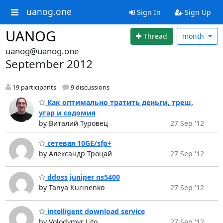
uanog.one
Sign In
Sign Up
UANOG
Thread
month
uanog@uanog.one
September 2012
19 participants
9 discussions
Как оптимально тратить деньги, треш,
угар и содомия
by Виталий Туровец
27 Sep '12
сетевая 10GE/sfp+
by Александр Троцай
27 Sep '12
ddoss juniper ns5400
by Tanya Kurinenko
27 Sep '12
intelligent download service
by Volodymyr Lito
27 Sep '12