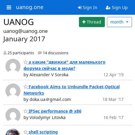
uanog.one
Sign In
Sign Up
UANOG
Thread
month
uanog@uanog.one
January 2017
25 participants
14 discussions
а какие "движки" для маленького
форума сейчас в моде?
by Alexander V Soroka
12 Apr '19
Facebook Aims to Unbundle Packet-Optical
Networks
by doka.ua＠gmail.com
18 Mar '17
IPSec performance @ x86
by Volodymyr Litovka
16 Feb '17
shell scripting