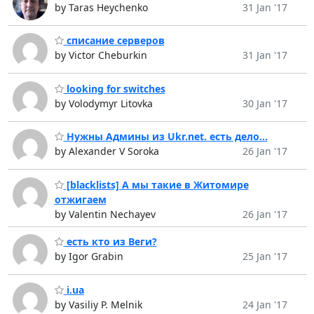
by Taras Heychenko
31 Jan '17
списание серверов
by Victor Cheburkin
31 Jan '17
looking for switches
by Volodymyr Litovka
30 Jan '17
Нужны Админы из Ukr.net. есть дело...
by Alexander V Soroka
26 Jan '17
[blacklists] А мы такие в Житомире
отжигаем
by Valentin Nechayev
26 Jan '17
есть кто из Веги?
by Igor Grabin
25 Jan '17
i.ua
by Vasiliy P. Melnik
24 Jan '17