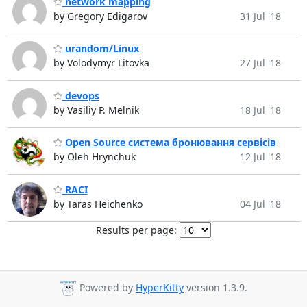
network mapping
by Gregory Edigarov
31 Jul '18
urandom/Linux
by Volodymyr Litovka
27 Jul '18
devops
by Vasiliy P. Melnik
18 Jul '18
Open Source система бронювання сервісів
by Oleh Hrynchuk
12 Jul '18
RACI
by Taras Heichenko
04 Jul '18
Results per page:
Powered by
HyperKitty
version 1.3.9.