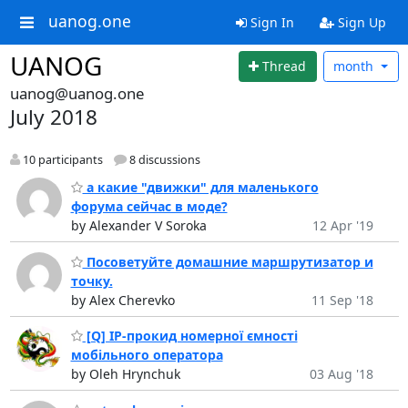
uanog.one
Sign In
Sign Up
UANOG
Thread
month
uanog@uanog.one
July 2018
10 participants
8 discussions
а какие "движки" для маленького
форума сейчас в моде?
by Alexander V Soroka
12 Apr '19
Посоветуйте домашние маршрутизатор и
точку.
by Alex Cherevko
11 Sep '18
[Q] IP-прокид номерної ємності
мобільного оператора
by Oleh Hrynchuk
03 Aug '18