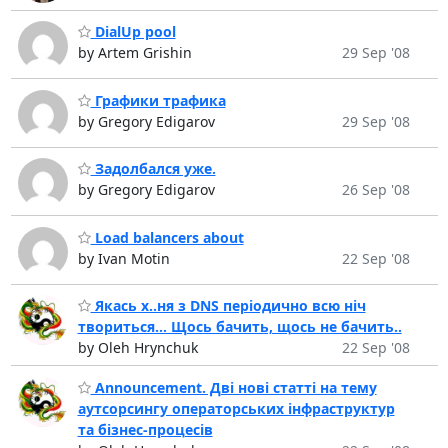
DialUp pool
by Artem Grishin
29 Sep '08
Графики трафика
by Gregory Edigarov
29 Sep '08
Задолбался уже.
by Gregory Edigarov
26 Sep '08
Load balancers about
by Ivan Motin
22 Sep '08
Якась х..ня з DNS періодично всю ніч
твориться... Щось бачить, щось не бачить..
by Oleh Hrynchuk
22 Sep '08
Announcement. Дві нові статті на тему
аутсорсингу операторських інфраструктур
та бізнес-процесів