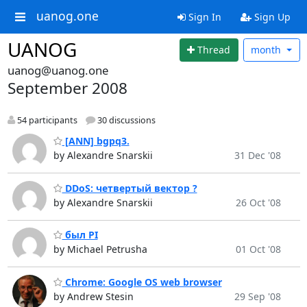
uanog.one
Sign In
Sign Up
UANOG
Thread
month
uanog@uanog.one
September 2008
54 participants
30 discussions
[ANN] bgpq3.
by Alexandre Snarskii
31 Dec '08
DDoS: четвертый вектор ?
by Alexandre Snarskii
26 Oct '08
был PI
by Michael Petrusha
01 Oct '08
Chrome: Google OS web browser
by Andrew Stesin
29 Sep '08